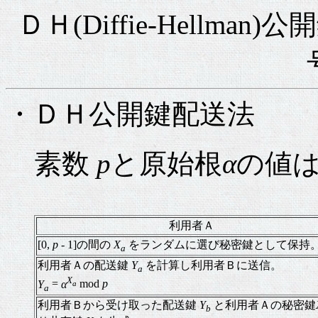
ＤＨ(Diffie-Hellm
・ＤＨ公開鍵配送法
素数
p
と原始根
α
の値
利用者Ａ
[0,
p
- 1]の間の
X
をランダムに選び秘密鍵として保持
a
利用者Ａの配送鍵
Y
を計算し利用者Ｂに送信。
a
X
Y
=
α
mod
p
a
a
利用者Ｂから受け取った配送鍵
Y
と利用者Ａの秘密鍵
b