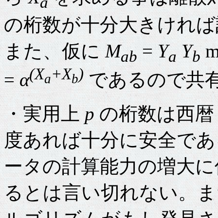
a
の桁数が十分大きければ
また、仮に
M
=
Y
Y
m
ab
a
b
(X
+X
)
=
α
であるので共
a
b
・実用上
p
の桁数は西暦 2,0
度あれば十分に安全であ
ータの計算能力の増大に
るとは言い切れない。ま