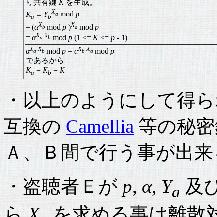
り共有鍵
K
を生成。
X
K
= Y
mod
p
a
a
b
X
X
= (
α
mod
p
)
mod
p
b
a
X
X
=
α
mod
p
(1 <=
K
<=
p
- 1)
a
b
X
X
X
X
α
mod
p
=
α
mod
p
a
b
b
a
であるから
K
=
K
=
K
a
b
・以上のようにして得
互換の
Camellia
等の秘密
Ａ、Ｂ間で行う事が出来
・盗聴者Ｅが
p
,
α
,
Y
及
a
ら
X
を求める事は離散