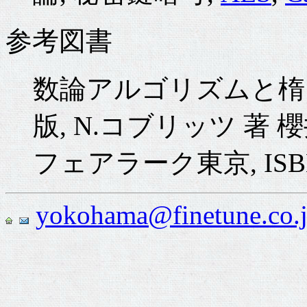
参考図書
数論アルゴリズムと楕円
版, N.コブリッツ 著 
フェアラーク東京, ISBN4-
yokohama@finetune.co.