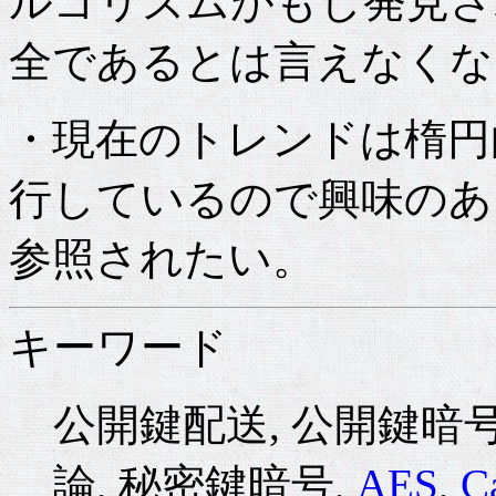
ルゴリズムがもし発見さ
全であるとは言えなくな
・現在のトレンドは楕円
行しているので興味のあ
参照されたい。
キーワード
公開鍵配送, 公開鍵暗号
論, 秘密鍵暗号,
AES
,
C