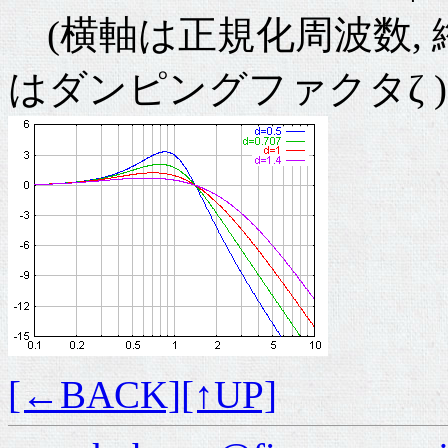
(横軸は正規化周波数, 縦軸
はダンピングファクタζ )
[←BACK]
[↑UP]