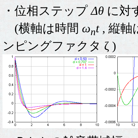
・位相ステップ
Δθ
に対
(横軸は時間
ω
t
, 縦軸
n
ンピングファクタ ζ )