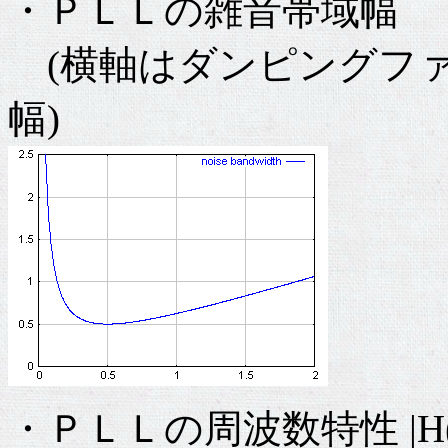
・ＰＬＬの雑音帯域幅
(横軸はダンピングファ
幅)
・ＰＬＬの周波数特性 |H(s