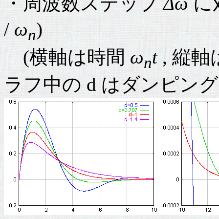
・周波数ステップ
Δω
に
/
ω
)
n
(横軸は時間
ω
t
, 縦
n
ラフ中の d はダンピングフ