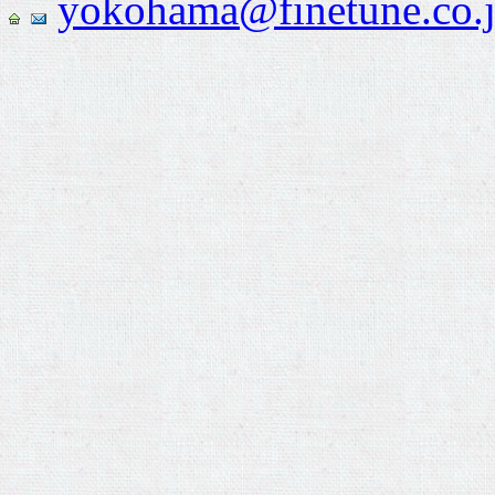
yokohama@finetune.co.