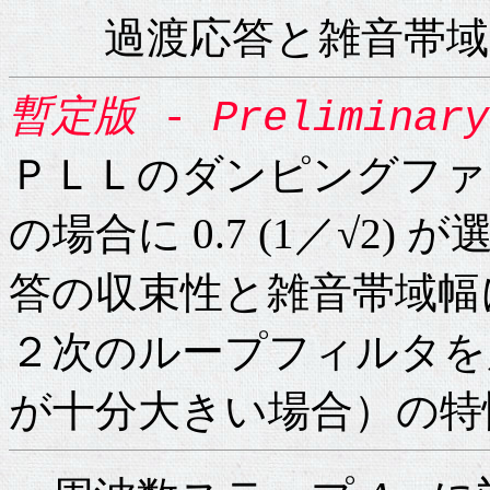
過渡応答と雑音帯
暫定版
-
Preliminary
ＰＬＬのダンピングファ
の場合に 0.7 (1／√2
答の収束性と雑音帯域幅
２次のループフィルタを
が十分大きい場合）の特